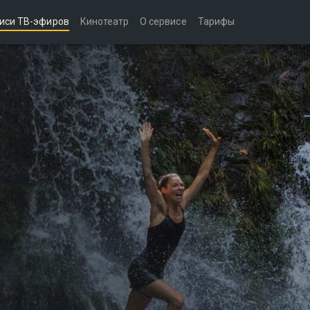
иси ТВ-эфиров
Кинотеатр
О сервисе
Тарифы