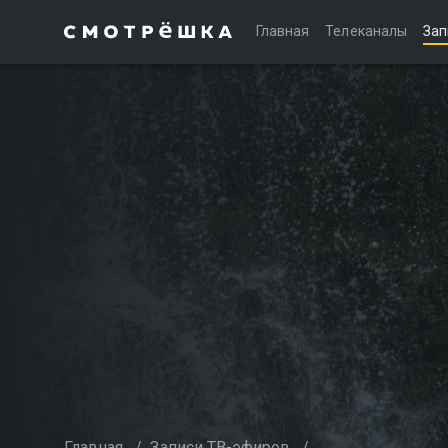
Главная
Телеканалы
Зап
Главная
/
Записи ТВ-эфиров
/