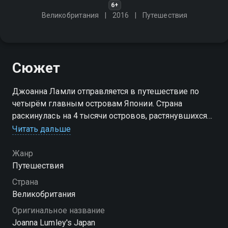
6+
Великобритания
2016
Путешествия
Сюжет
Джоанна Ламли отправляется в путешествие по
четырём главным островам Японии. Страна
раскинулась на 4 тысячи островов, растянувшихся
на три тысячи километров от покрытого льдами
Читать дальше
океана до тропических пляжей
Жанр
Путешествия
Страна
Великобритания
Оригинальное название
Joanna Lumley's Japan