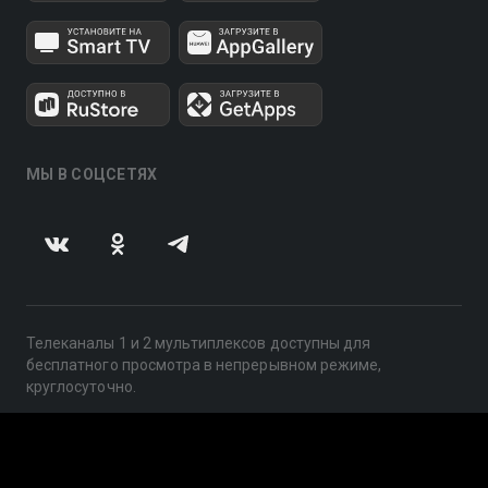
МЫ В СОЦСЕТЯХ
Телеканалы 1 и 2 мультиплексов доступны для
бесплатного просмотра в непрерывном режиме,
круглосуточно.
© 2014 — 2026, ООО «ЛайфСтрим», 109240, г. Москва,
ул. Николоямская, д. 13, стр. 2, этаж 2, ИНН 7710918800
Поддержка: help@smotreshka.tv