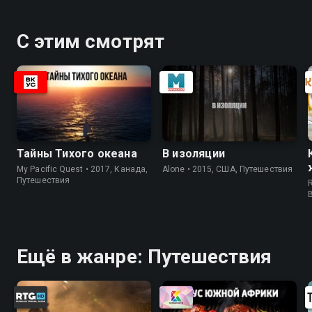
С этим смотрят
Тайны Тихого океана
В изоляции
My Pacific Quest • 2017, Канада,
Alone • 2015, США, Путешествия
Путешествия
R
Ещё в жанре: Путешествия