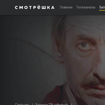
Главная
Телеканалы
Зап
Главная
/
Записи ТВ-эфиров
/