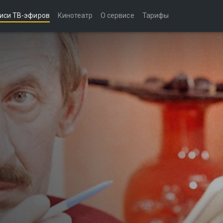
иси ТВ-эфиров
Кинотеатр
О сервисе
Тарифы