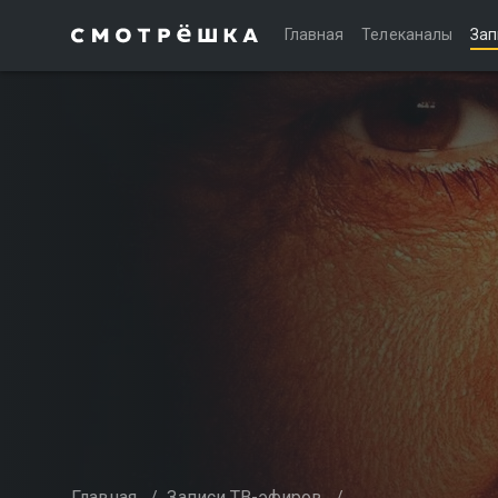
Главная
Телеканалы
Зап
Главная
/
Записи ТВ-эфиров
/