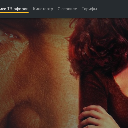
иси ТВ-эфиров
Кинотеатр
О сервисе
Тарифы