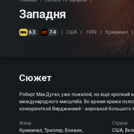
Западня
6.3
7.4
США
1999
Криминал
Сюжет
Роберт МакДугал, уже пожилой, но ещё крепкий 
международного масштаба. Во время кражи полот
конкуренткой Вирджинией - воровкой большого т
Жанр
Страна
Криминал, Триллер, Боевик,
США, Вел