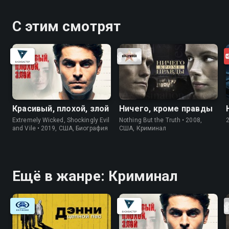
Смотрёшке
С этим смотрят
Красивый, плохой, злой
Ничего, кроме правды
Extremely Wicked, Shockingly Evil
Nothing But the Truth • 2008,
and Vile • 2019, США, Биография
США, Криминал
Ещё в жанре: Криминал