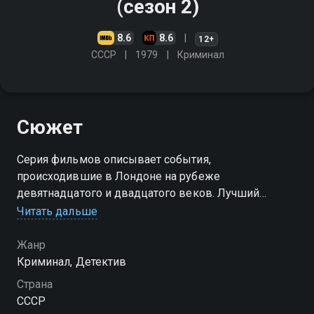
(сезон 2)
8.6
8.6
12+
СССР
1979
Криминал
Сюжет
Серия фильмов описывает события,
происходившие в Лондоне на рубеже
девятнадцатого и двадцатого веков. Лучший
английский частный сыщик расследует самые
Читать дальше
ужасные и загадочные преступления, совершаемые
хитрыми и изворотливыми преступниками
Жанр
Криминал, Детектив
Посмотреть онлайн 2 сезон сериала Приключения
Страна
Шерлока Холмса и доктора Ватсона вы можете
СССР
совершенно бесплатно в хорошем HD качестве на