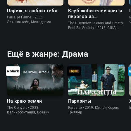
Париж, я люблю тебя
Клуб любителей книг и
пирогов из
Paris, je t'aime • 2006,
M
картофельных
Лихтенштейн, Мелодрама
The Guernsey Literary and Potato
очистков
Peel Pie Society • 2018, США,
История
Ещё в жанре: Драма
На краю земли
Паразиты
The Convert • 2023,
Parasite • 2019, Южная Корея,
I
Великобритания, Боевик
Триллер