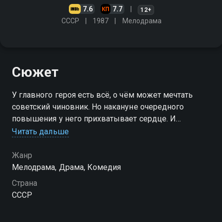
7.6
7.7
12+
СССР
1987
Мелодрама
Сюжет
У главного героя есть всё, о чём может мечтать
советский чиновник. Но накануне очередного
повышения у него прихватывает сердце. И
оказывается, что он одинок и несчастен, и только
Читать дальше
молоденькая медсестра из поликлиники понимает
его душу
Жанр
Мелодрама, Драма, Комедия
Страна
СССР