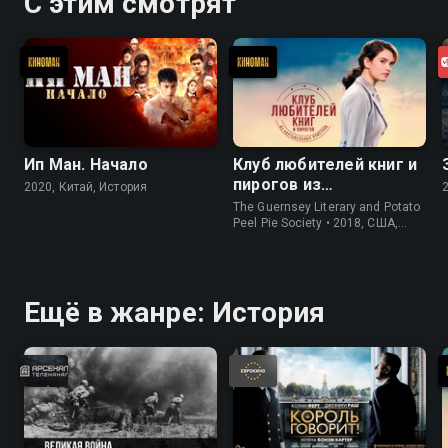
С этим смотрят
Ип Ман. Начало
Клуб любителей книг и
пирогов из
2020, Китай, История
картофельных
The Guernsey Literary and Potato
очистков
Peel Pie Society • 2018, США,
История
Ещё в жанре: История