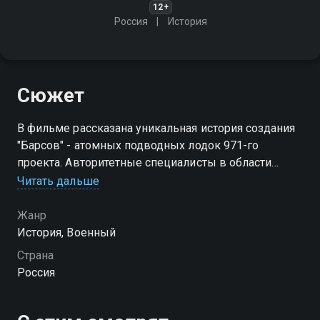
12+
Россия
История
Сюжет
В фильме рассказана уникальная история создания
"Барсов" - атомных подводных лодок 971-го
проекта. Авторитетные специалисты в области
проектирования, строительства и эксплуатации
Читать дальше
подводных лодок откроют неизвестные до сих пор
исторические факты.
Жанр
История, Военный
Страна
Россия