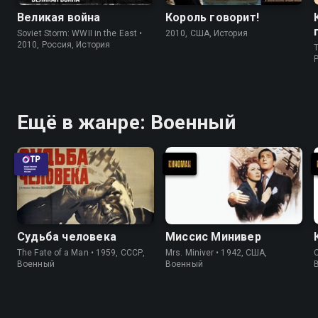
Великая война
Король говорит!
Soviet Storm: WWII in the East •
2010, США, История
2010, Россия, История
T
P
Ещё в жанре: Военный
Судьба человека
Миссис Минивер
The Fate of a Man • 1959, СССР,
Mrs. Miniver • 1942, США,
Военный
Военный