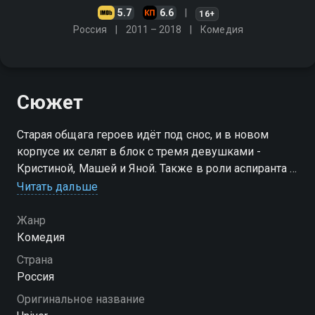
5.7
6.6
16+
Россия
2011 – 2018
Комедия
Сюжет
Старая общага героев идёт под снос, и в новом
корпусе их селят в блок с тремя девушками -
Кристиной, Машей и Яной. Также в роли аспиранта в
универ возвращается и Майкл
Читать дальше
Посмотреть онлайн 2 сезон сериала Универ. Новая
Жанр
общага вы можете совершенно бесплатно в
Комедия
хорошем HD качестве на Смотрёшке
Страна
Россия
Оригинальное название