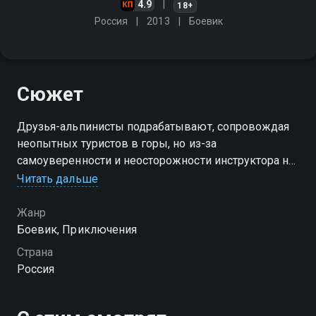
4.9
18+
Россия
2013
Боевик
Сюжет
Друзья-альпинисты подрабатывают, сопровождая
неопытных туристов в горы, но из-за
самоуверенности и неосторожности инструктора на
одном из подъемов трагически гибнет мужчина. И
Читать дальше
теперь у альпинистов есть выбор: или помочь
бандитам, или сесть в тюрьму…
Жанр
Боевик, Приключения
Страна
Россия