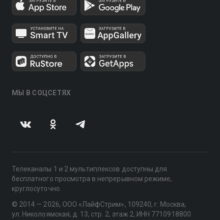
МЫ В СОЦСЕТЯХ
Телеканалы 1 и 2 мультиплексов доступны для
бесплатного просмотра в непрерывном режиме,
круглосуточно.
© 2014 — 2026, ООО «ЛайфСтрим», 109240, г. Москва,
ул. Николоямская, д. 13, стр. 2, этаж 2, ИНН 7710918800