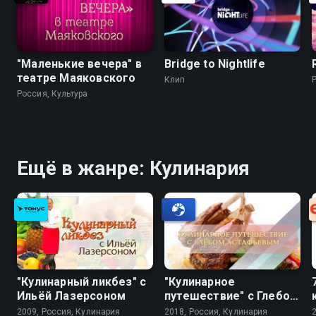
"Маленькие вечера" в
Bridge to Nightlife
театре Маяковского
Клип
Россия, Культура
Ещё в жанре: Кулинария
"Кулинарный ликбез" с
"Кулинарное
Ильёй Лазерсоном
путешествие" с Глебом
Астафьевым
2009, Россия, Кулинария
2018, Россия, Кулинария