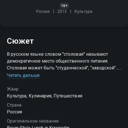
16+
Россия
2013
Культура
Сюжет
В русском языке словом "столовая" называют
демократичное место общественного питания.
Столовая может быть "студенческой", "заводской"…
К столовой, в которой оказалась Румия Ниязова,
Читать дальше
больше подойдет эпитет "образцовая"
Жанр
Культура, Кулинария, Путешествия
Страна
Россия
Оригинальное название
Boyar-Style Lunch in Krasnodar