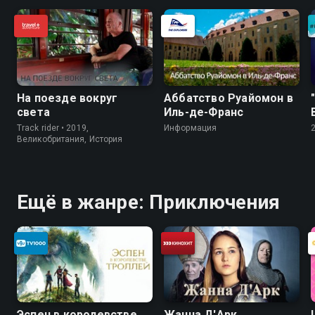
На поезде вокруг
Аббатство Руайомон в
света
Иль-де-Франс
Track rider • 2019,
Информация
Великобритания, История
Ещё в жанре: Приключения
Эспен в королевстве
Жанна Д'Арк