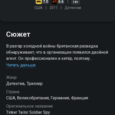
7.0
6.6
18+
США
2011
Детектив
Сюжет
В разгар холодной войны британская разведка
обнаруживает, что в организации появился двойной
агент. Он профессионален и хитёр, поэтому
обнаружить его непросто. Для выявления "крота"
Читать дальше
привлекают опытного отставного офицера
Жанр
Детектив, Триллер
Страна
США, Великобритания, Германия, Франция
Оригинальное название
Tinker Tailor Soldier Spy