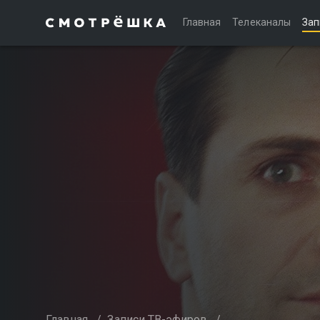
Главная
Телеканалы
Зап
Главная
/
Записи ТВ-эфиров
/