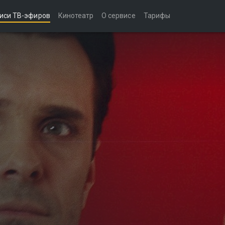
иси ТВ-эфиров
Кинотеатр
О сервисе
Тарифы