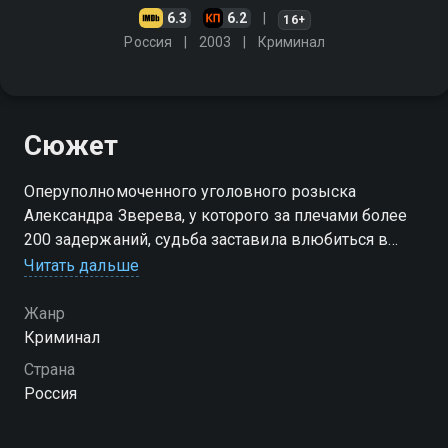
6.3
6.2
16+
Россия
2003
Криминал
Сюжет
Оперуполномоченного уголовного розыска
Александра Зверева, у которого за плечами более
200 задержаний, судьба заставила влюбиться в
корыстную женщину, из-за которой ему пришлось
Читать дальше
связаться с бандитами, пойти на преступление и
сесть в тюрьму
Жанр
Криминал
Страна
Россия