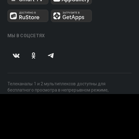
МЫ В СОЦСЕТЯХ
Телеканалы 1 и 2 мультиплексов доступны для
бесплатного просмотра в непрерывном режиме,
круглосуточно.
© 2014 — 2026, ООО «ЛайфСтрим», 109240, г. Москва,
ул. Николоямская, д. 13, стр. 2, этаж 2, ИНН 7710918800
Поддержка: help@smotreshka.tv
UUID: 55d422cf-bd68-43f9-9f79-87e55488ba61
v3.10.4
|
SSR