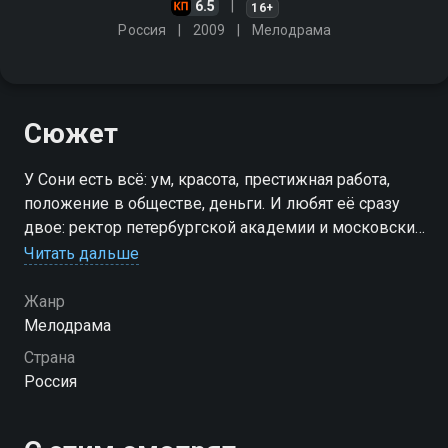
6.5
16+
Россия
2009
Мелодрама
Сюжет
У Сони есть всё: ум, красота, престижная работа,
положение в обществе, деньги. И любят её сразу
двое: ректор петербургской академии и московский
пластический хирург. Только вот оказывается, что
Читать дальше
"слишком хорошо" - это даже хуже, чем плохо
Жанр
Мелодрама
Страна
Россия