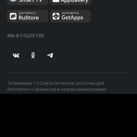
МЫ В СОЦСЕТЯХ
Телеканалы 1 и 2 мультиплексов доступны для
бесплатного просмотра в непрерывном режиме,
круглосуточно.
© 2014 — 2026, ООО «ЛайфСтрим», 109240, г. Москва,
ул. Николоямская, д. 13, стр. 2, этаж 2, ИНН 7710918800
Поддержка: help@smotreshka.tv
UUID: 24f9396f-a50d-4948-b2db-064eb2b9db1c
v3.10.4
|
SSR