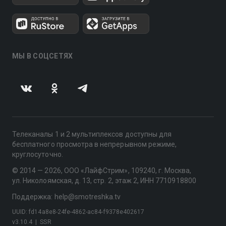
МЫ В СОЦСЕТЯХ
Телеканалы 1 и 2 мультиплексов доступны для
бесплатного просмотра в непрерывном режиме,
круглосуточно.
© 2014 — 2026, ООО «ЛайфСтрим», 109240, г. Москва,
ул. Николоямская, д. 13, стр. 2, этаж 2, ИНН 7710918800
Поддержка: help@smotreshka.tv
UUID: fd14a8e8-24fe-4862-ac84-f9378e402617
v3.10.4
|
SSR