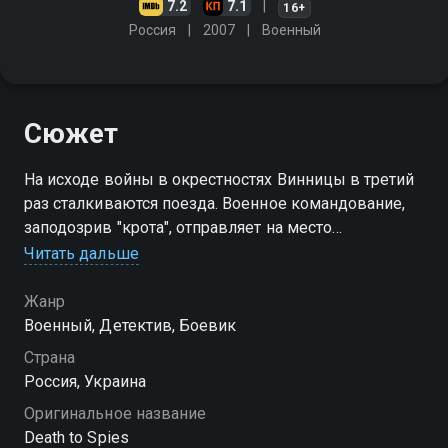
7.2
7.1
16+
Россия
2007
Военный
Сюжет
На исходе войны в окрестностях Винницы в третий
раз сталкиваются поезда. Военное командование,
заподозрив "крота", отправляет на место
происшествия капитана СМЕРШа Ивана Сироту,
Читать дальше
который представляется военкором…
Жанр
Военный, Детектив, Боевик
Страна
Россия, Украина
Оригинальное название
Death to Spies