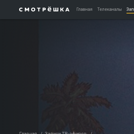
Главная
Телеканалы
Зап
Главная
/
Записи ТВ-эфиров
/