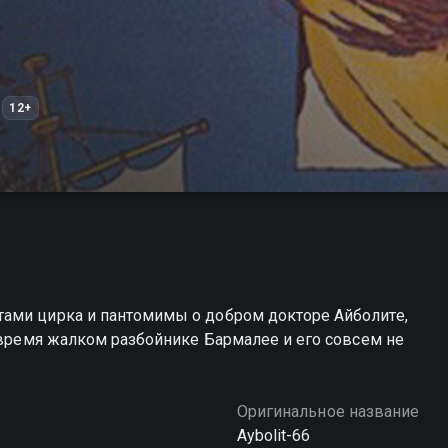
12+
ами цирка и пантомимы о добром докторе Айболите,
е время жалком разбойнике Бармалее и его совсем не
Оригинальное название
Aybolit-66