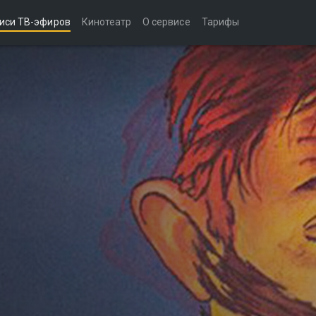
иси ТВ-эфиров
Кинотеатр
О сервисе
Тарифы