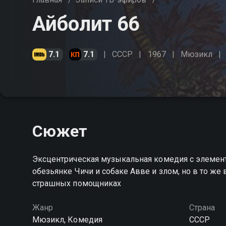
Айболит 66
7.1
7.1
СССР
1967
Мюзикл
Сюжет
Эксцентрическая музыкальная комедия с элемент
обезьянке Чичи и собаке Авве и злом, но в то ж
страшных помощниках
Жанр
Страна
Мюзикл, Комедия
СССР