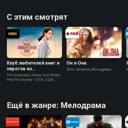
С этим смотрят
Клуб любителей книг и
Он и Она
пирогов из
2016, Бельгия, Мелодрама
I
картофельных
The Guernsey Literary and Potato
очистков
Peel Pie Society • 2018, США,
История
Ещё в жанре: Мелодрама