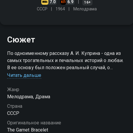
7.0
6.9
16+
СССР
1964
Мелодрама
Сюжет
По одноименному рассказу А. И. Куприна - одна из
самых трогательных и печальных историй о любви.
В ее основу был положен реальный случай, о
котором довелось узнать писателю
Читать дальше
Жанр
Мелодрама, Драма
Страна
СССР
Оригинальное название
The Garnet Bracelet