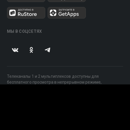
МЫ В СОЦСЕТЯХ
Телеканалы 1 и 2 мультиплексов доступны для
бесплатного просмотра в непрерывном режиме,
круглосуточно.
© 2014 — 2026, ООО «ЛайфСтрим», 109240, г. Москва,
ул. Николоямская, д. 13, стр. 2, этаж 2, ИНН 7710918800
Поддержка: help@smotreshka.tv
UUID: f15754af-d1dd-4309-89b9-3378cb24fa03
v3.10.4
|
SSR