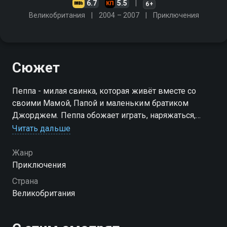
6.7
5.5
6+
Великобритания
2004 – 2007
Приключения
Сюжет
Пеппа - милая свинка, которая живёт вместе со
своими Мамой, Папой и маленьким братиком
Джорджем. Пеппа обожает играть, наряжаться,
бывать в новых местах и заводить новые
Читать дальше
знакомства, но любимое занятие Свинки Пеппы -
это прыгать в грязных лужах
Жанр
Приключения
Посмотреть онлайн 4 сезон сериала Свинка Пеппа
Страна
вы можете совершенно бесплатно в хорошем HD
Великобритания
качестве на Смотрёшке