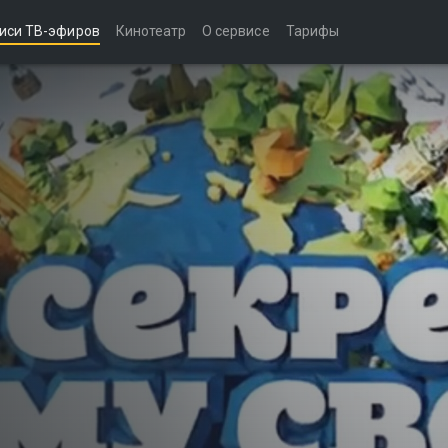
иси ТВ-эфиров
Кинотеатр
О сервисе
Тарифы