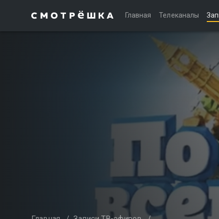
Главная
Телеканалы
Зап
Главная
/
Записи ТВ-эфиров
/