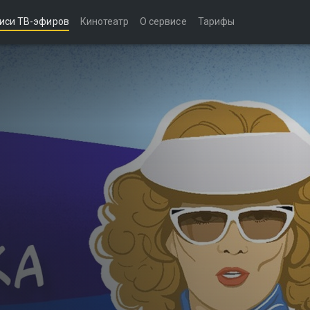
иси ТВ-эфиров
Кинотеатр
О сервисе
Тарифы