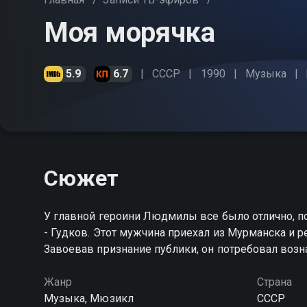
Моя морячка
5.9
6.7
СССР
1990
Музыка
Сюжет
У главной героини Людмилы все было отлично, п
- Гудков. Этот мужчина приехал из Мурманска и р
Завоевав признание публики, он потребовал воз
Жанр
Страна
Музыка, Мюзикл
СССР