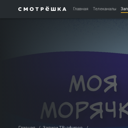
Главная
Телеканалы
Зап
Главная
/
Записи ТВ-эфиров
/