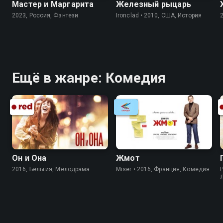
Мастер и Маргарита
Железный рыцарь
2023, Россия, Фэнтези
Ironclad • 2010, США, История
Ещё в жанре: Комедия
Он и Она
Жмот
2016, Бельгия, Мелодрама
Miser • 2016, Франция, Комедия
P