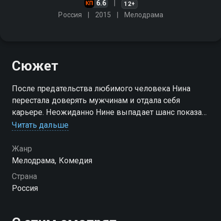
6.6
12+
Россия
2015
Мелодрама
Сюжет
После предательства любимого человека Нина
перестала доверять мужчинам и отдала себя
карьере. Неожиданно Нине выпадает шанс показать
себя на предстоящем архитектурном конкурсе. Но
Читать дальше
вместо участницы Нина становится няней
строптивой девочки
Жанр
Мелодрама, Комедия
Страна
Россия