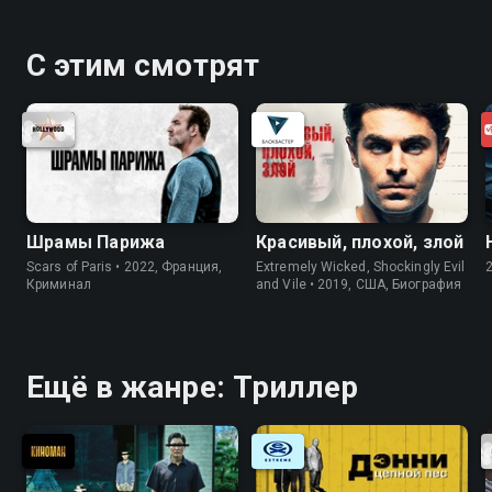
С этим смотрят
Шрамы Парижа
Красивый, плохой, злой
Scars of Paris • 2022, Франция,
Extremely Wicked, Shockingly Evil
Криминал
and Vile • 2019, США, Биография
Ещё в жанре: Триллер