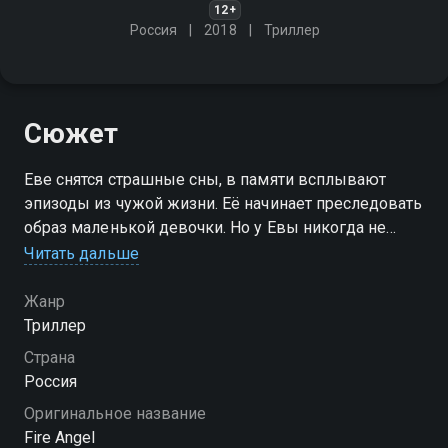
12+
Россия
2018
Триллер
Сюжет
Еве снятся страшные сны, в памяти всплывают
эпизоды из чужой жизни. Её начинает преследовать
образ маленькой девочки. Но у Евы никогда не
было детей… Всё это происходит после потери
Читать дальше
памяти в результате аварии. Что же произошло
тогда на самом деле?
Жанр
Триллер
Страна
Россия
Оригинальное название
Fire Angel