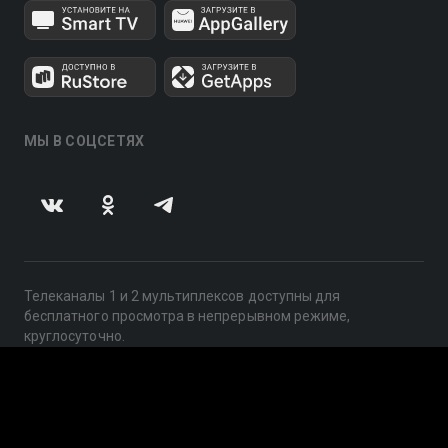
МЫ В СОЦСЕТЯХ
Телеканалы 1 и 2 мультиплексов доступны для
бесплатного просмотра в непрерывном режиме,
круглосуточно.
© 2014 — 2026, ООО «ЛайфСтрим», 109240, г. Москва,
ул. Николоямская, д. 13, стр. 2, этаж 2, ИНН 7710918800
Поддержка: help@smotreshka.tv