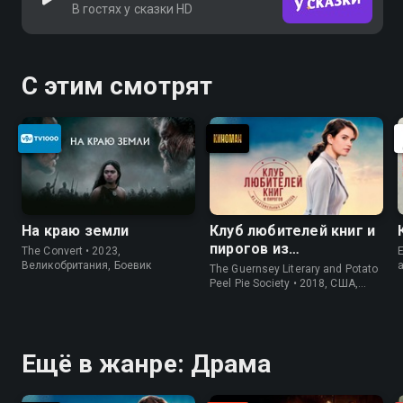
В гостях у сказки HD
С этим смотрят
На краю земли
Клуб любителей книг и
пирогов из
The Convert • 2023,
E
картофельных
Великобритания, Боевик
The Guernsey Literary and Potato
очистков
Peel Pie Society • 2018, США,
История
Ещё в жанре: Драма