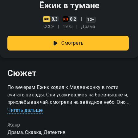
Ёжик в тумане
8.3
8.2
12+
СССР
1975
Драма
Смотреть
Сюжет
По вечерам Ёжик ходил к Медвежонку в гости
считать звёзды. Они усаживались на брёвнышке и,
прихлёбывая чай, смотрели на звёздное небо. Оно
висело над крышей, прямо за печной трубой. Справа
Читать дальше
от трубы были звёзды Медвежонка, а слева -
Ёжика
Жанр
Драма, Сказка, Детектив