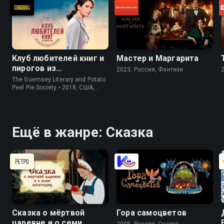
Клуб любителей книг и
Мастер и Маргарита
пирогов из
2023, Россия, Фэнтези
картофельных
The Guernsey Literary and Potato
очистков
Peel Pie Society • 2018, США,
История
Ещё в жанре: Сказка
Сказка о мёртвой
Гора самоцветов
царевне и о семи
2005, Россия, Сказка