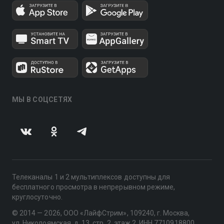
МЫ В СОЦСЕТЯХ
Телеканалы 1 и 2 мультиплексов доступны для
бесплатного просмотра в непрерывном режиме,
круглосуточно.
© 2014 — 2026, ООО «ЛайфСтрим», 109240, г. Москва,
ул. Николоямская, д. 13, стр. 2, этаж 2, ИНН 7710918800