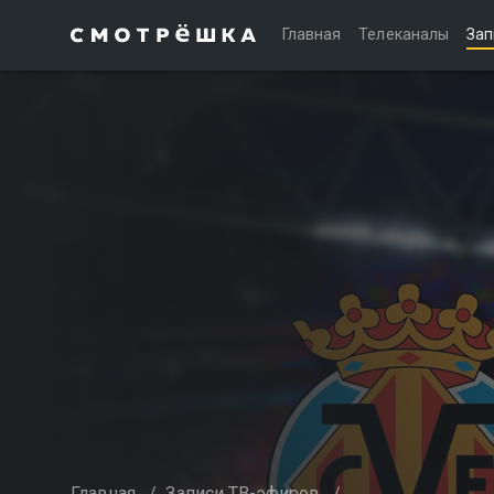
Главная
Телеканалы
Зап
Главная
/
Записи ТВ-эфиров
/