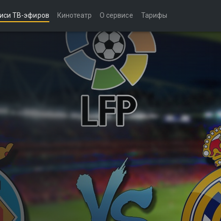
иси ТВ-эфиров
Кинотеатр
О сервисе
Тарифы