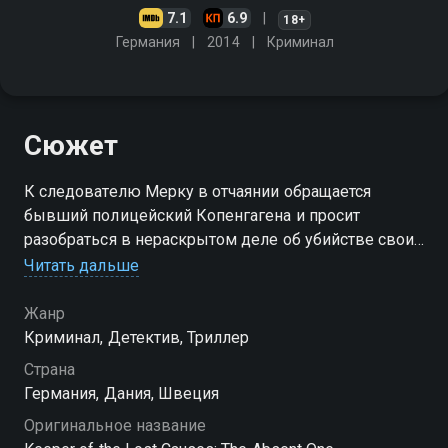
7.1
6.9
18+
Германия
2014
Криминал
Сюжет
К следователю Мерку в отчаянии обращается
бывший полицейский Копенгагена и просит
разобраться в нераскрытом деле об убийстве своих
детей, произошедшем много лет назад
Читать дальше
Жанр
Криминал, Детектив, Триллер
Страна
Германия, Дания, Швеция
Оригинальное название