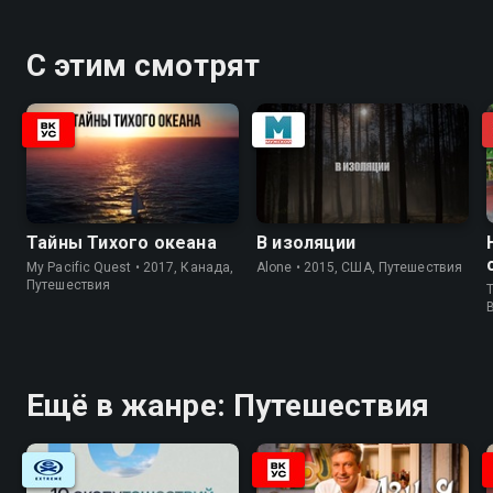
С этим смотрят
Тайны Тихого океана
В изоляции
My Pacific Quest • 2017, Канада,
Alone • 2015, США, Путешествия
Путешествия
T
Ещё в жанре: Путешествия