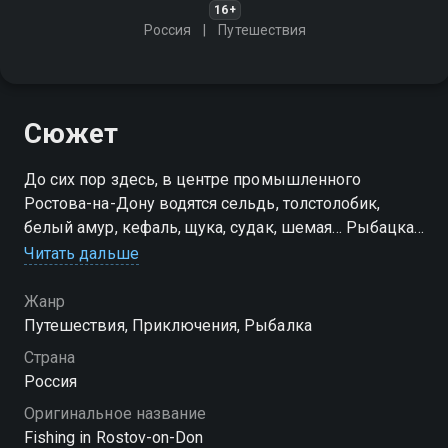
16+
Россия
Путешествия
Сюжет
До сих пор здесь, в центре промышленного
Ростова-на-Дону водятся сельдь, толстолобик,
белый амур, кефаль, щука, судак, шемая… Рыбацкая
удача улыбнулась и ведущему RTG TV Станиславу
Читать дальше
Сальникову
Жанр
Путешествия, Приключения, Рыбалка
Страна
Россия
Оригинальное название
Fishing in Rostov-on-Don