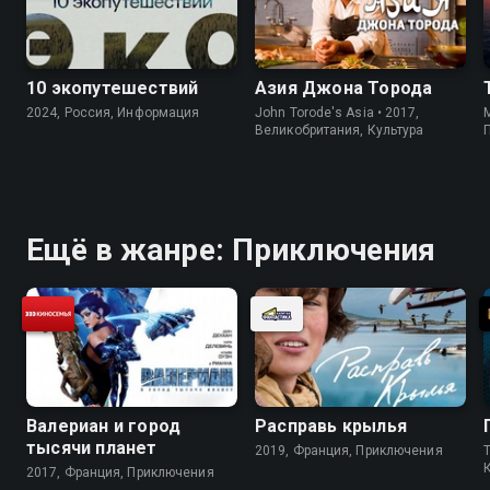
10 экопутешествий
Азия Джона Торода
2024, Россия, Информация
John Torode's Asia • 2017,
M
Великобритания, Культура
Ещё в жанре: Приключения
Валериан и город
Расправь крылья
тысячи планет
2019, Франция, Приключения
2017, Франция, Приключения