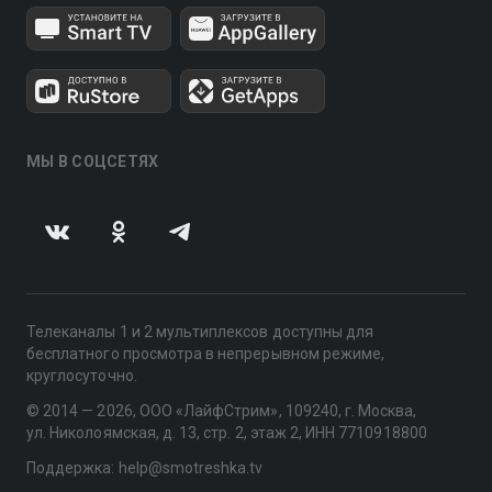
МЫ В СОЦСЕТЯХ
Телеканалы 1 и 2 мультиплексов доступны для
бесплатного просмотра в непрерывном режиме,
круглосуточно.
© 2014 — 2026, ООО «ЛайфСтрим», 109240, г. Москва,
ул. Николоямская, д. 13, стр. 2, этаж 2, ИНН 7710918800
Поддержка: help@smotreshka.tv