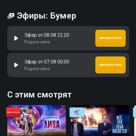
прочь из мегаполиса — туда, где начинается
безумная и жестокая провинция российских трасс.
Эфиры: Бумер
Каждый километр удаляет компанию от
привычного мира, погружая в непредсказуемую
реальность, где действуют совсем другие правила.
Эфир от 08.08 22:20
Впереди — неизвестность, позади — сожжённые
Родное кино
мосты. «Бумер» — смотрите онлайн в хорошем
качестве.
Эфир от 07.08 00:00
Родное кино
С этим смотрят