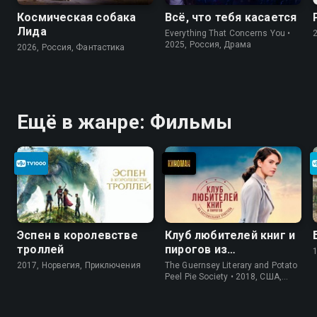
Космическая собака
Всё, что тебя касается
Лида
Everything That Concerns You •
2025, Россия, Драма
2026, Россия, Фантастика
Ещё в жанре: Фильмы
Эспен в королевстве
Клуб любителей книг и
троллей
пирогов из
картофельных
2017, Норвегия, Приключения
The Guernsey Literary and Potato
очистков
Peel Pie Society • 2018, США,
История