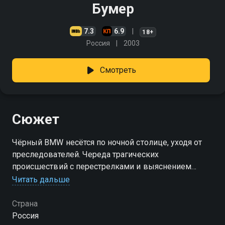
Бумер
7.3
6.9
18+
Россия
2003
Смотреть
Сюжет
Чёрный BMW несётся по ночной столице, уходя от
преследователей. Череда трагических
происшествий с перестрелками и выяснением
отношений превратила четвёрку приятелей в
Читать дальше
беглецов. Теперь ребята живут по собственным
законам, и возврата к прежнему существованию
Страна
уже не будет. Мощная надёжная машина мчит их
Россия