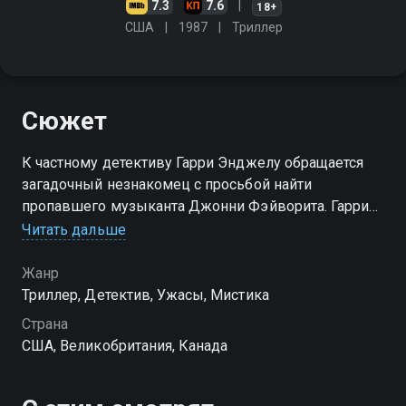
7.3
7.6
18+
США
1987
Триллер
Сюжет
К частному детективу Гарри Энджелу обращается
загадочный незнакомец с просьбой найти
пропавшего музыканта Джонни Фэйворита. Гарри
начинает расследование, но все, кто мог знать
Читать дальше
Джонни, таинственным образом погибают. Неужели
в деле замешана мистика?
Жанр
Триллер, Детектив, Ужасы, Мистика
Страна
США, Великобритания, Канада