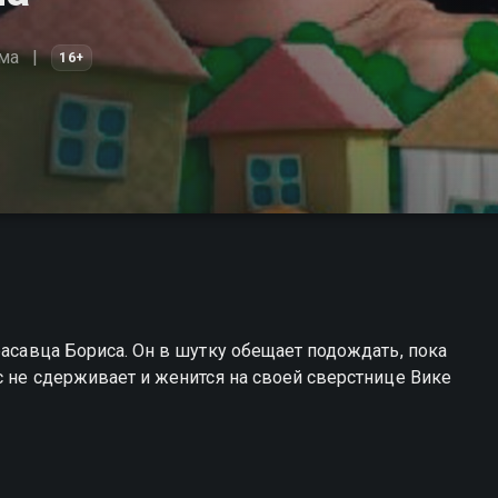
ма
16+
расавца Бориса. Он в шутку обещает подождать, пока
с не сдерживает и женится на своей сверстнице Вике