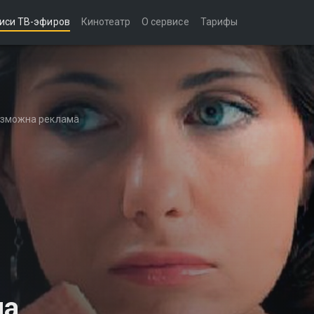
иси ТВ-эфиров
Кинотеатр
О сервисе
Тарифы
возможна реклама
на