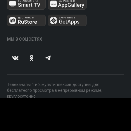
МЫ В СОЦСЕТЯХ
Телеканалы 1 и 2 мультиплексов доступны для
бесплатного просмотра в непрерывном режиме,
круглосуточно.
© 2014 — 2026, ООО «ЛайфСтрим», 109240, г. Москва,
ул. Николоямская, д. 13, стр. 2, этаж 2, ИНН 7710918800
Поддержка: help@smotreshka.tv
UUID: 7da00748-5175-48f0-b9ad-45d51b9f30bd