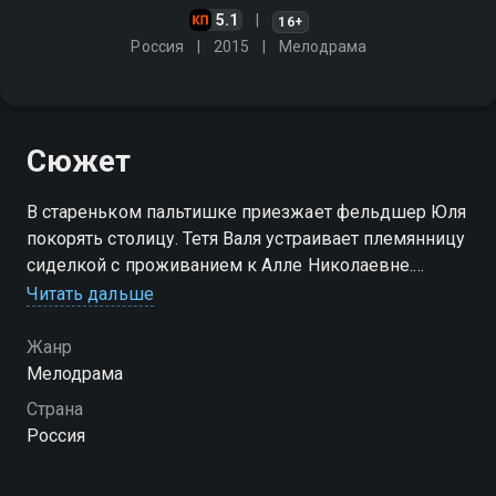
5.1
16+
Россия
2015
Мелодрама
Сюжет
В стареньком пальтишке приезжает фельдшер Юля
покорять столицу. Тетя Валя устраивает племянницу
сиделкой с проживанием к Алле Николаевне.
Проходит немного времени, и Алла Николаевна уже
Читать дальше
души не чает в своей сиделке. Но так ли благородна
Юля?
Жанр
Мелодрама
Страна
Россия