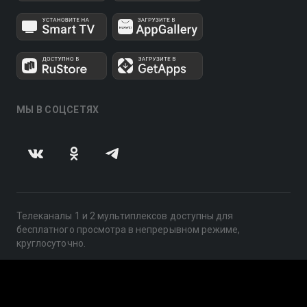
МЫ В СОЦСЕТЯХ
Телеканалы 1 и 2 мультиплексов доступны для
бесплатного просмотра в непрерывном режиме,
круглосуточно.
© 2014 — 2026, ООО «ЛайфСтрим», 109240, г. Москва,
ул. Николоямская, д. 13, стр. 2, этаж 2, ИНН 7710918800
Поддержка: help@smotreshka.tv