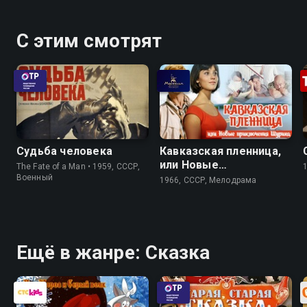
С этим смотрят
Судьба человека
Кавказская пленница,
или Новые
The Fate of a Man • 1959, СССР,
приключения Шурика
Военный
1966, СССР, Мелодрама
Ещё в жанре: Сказка