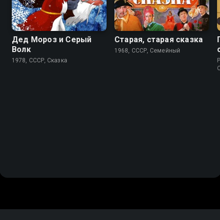
Дед Мороз и Серый
Старая, старая сказка
Волк
1968, СССР, Cемейный
1978, СССР, Сказка
P