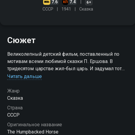
7.6
7.4
6+
СССР
1941
Сказка
Сюжет
Великолепный детский фильм, поставленный по
мотивам всеми любимой сказки П. Ершова. В
тридесятом царстве жил-был царь. И задумал тот
царь взять в жёны девушку-красу. А чтобы
Читать дальше
заполучить её, послал за ней Иванушку,
крестьянского сына…
Жанр
Сказка
Страна
СССР
Оригинальное название
The Humpbacked Horse