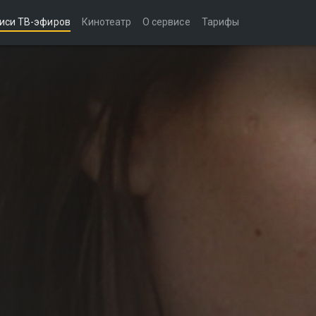
иси ТВ-эфиров
Кинотеатр
О сервисе
Тарифы