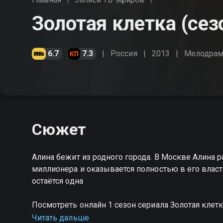
Золотая клетка (сез
6.7
7.3
Россия
2013
Мелодрам
Сюжет
Алина бежит из родного города. В Москве Алина 
миллионера и оказывается полностью в его власт
остаётся одна
Посмотреть онлайн 1 сезон сериала Золотая кле
качестве на Смотрёшке
Читать дальше