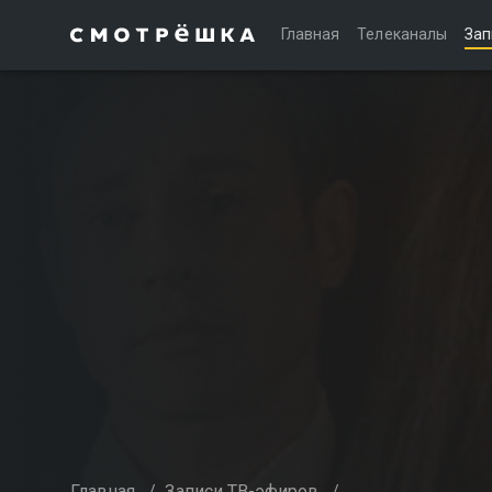
Главная
Телеканалы
Зап
Главная
/
Записи ТВ-эфиров
/