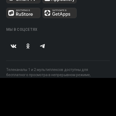
МЫ В СОЦСЕТЯХ
Телеканалы 1 и 2 мультиплексов доступны для
бесплатного просмотра в непрерывном режиме,
круглосуточно.
© 2014 — 2026, ООО «ЛайфСтрим», 109240, г. Москва,
ул. Николоямская, д. 13, стр. 2, этаж 2, ИНН 7710918800
Поддержка: help@smotreshka.tv
UUID: 571c5e60-917c-47b7-80c1-dfd0ca480a3f
v3.10.4
|
SSR