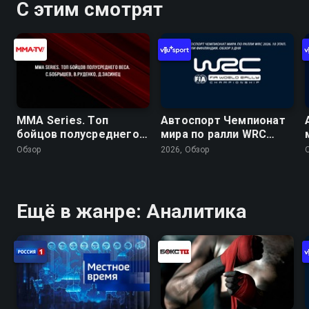
С этим смотрят
MMA Series. Топ
Автоспорт Чемпионат
бойцов полусреднего
мира по ралли WRC
веса. С.Бобрышев,
2026. 10 этап. Ралли
Обзор
2026, Обзор
В.Руденко, Д.Засинец
Финляндия. Обзор 3
дня
Ещё в жанре: Аналитика