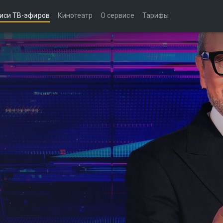
иси ТВ-эфиров
Кинотеатр
О сервисе
Тарифы