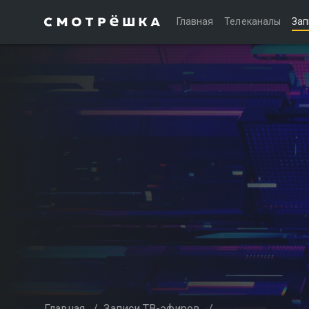
Главная
Телеканалы
Зап
Главная
/
Записи ТВ-эфиров
/