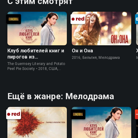
С этим смотрят
Клуб любителей книг и
Он и Она
пирогов из
2016, Бельгия, Мелодрама
I
картофельных
The Guernsey Literary and Potato
очистков
Peel Pie Society • 2018, США,
История
Ещё в жанре: Мелодрама