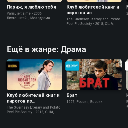
Париж, я люблю тебя
Клуб любителей книг и
пирогов из
Paris, je t'aime • 2006,
картофельных
Лихтенштейн, Мелодрама
The Guernsey Literary and Potato
очистков
Peel Pie Society • 2018, США,
История
Ещё в жанре: Драма
Клуб любителей книг и
Брат
пирогов из
1997, Россия, Боевик
E
картофельных
The Guernsey Literary and Potato
очистков
Peel Pie Society • 2018, США,
История