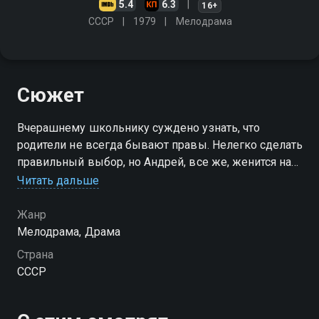
5.4
6.3
16+
СССР
1979
Мелодрама
Сюжет
Вчерашнему школьнику суждено узнать, что
родители не всегда бывают правы. Нелегко сделать
правильный выбор, но Андрей, все же, женится на
любимой…
Читать дальше
Жанр
Мелодрама, Драма
Страна
СССР