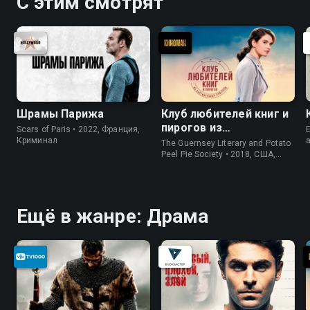
С этим смотрят
Шрамы Парижа
Клуб любителей книг и
пирогов из
Scars of Paris • 2022, Франция,
E
картофельных
Криминал
The Guernsey Literary and Potato
очистков
Peel Pie Society • 2018, США,
История
Ещё в жанре: Драма