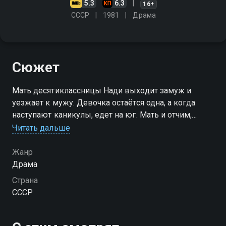
5.3
6.3
16+
СССР
1981
Драма
Сюжет
Мать десятиклассницы Нади выходит замуж и
уезжает к мужу. Девочка остаётся одна, а когда
наступают каникулы, едет на юг. Мать и отчим,
разыскав её на курорте, пытаются уговорить её
Читать дальше
переехать к ним
Жанр
Драма
Страна
СССР