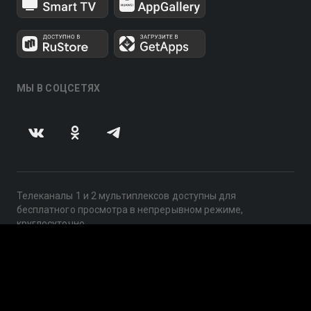
МЫ В СОЦСЕТЯХ
Телеканалы 1 и 2 мультиплексов доступны для
бесплатного просмотра в непрерывном режиме,
круглосуточно.
© 2014 — 2026, ООО «ЛайфСтрим», 109240, г. Москва,
ул. Николоямская, д. 13, стр. 2, этаж 2, ИНН 7710918800
Поддержка: help@smotreshka.tv
UUID: 4af5aac8-7dea-4bd2-8120-81652b1d9b1e