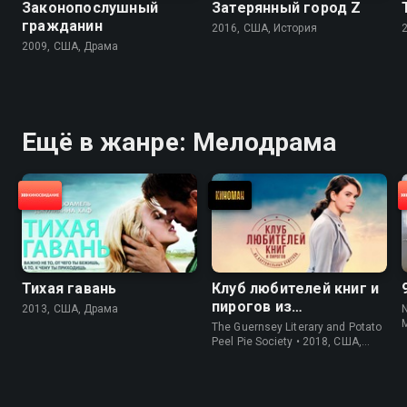
Законопослушный
Затерянный город Z
гражданин
2016, США, История
2009, США, Драма
Ещё в жанре: Мелодрама
Тихая гавань
Клуб любителей книг и
пирогов из
2013, США, Драма
картофельных
The Guernsey Literary and Potato
очистков
Peel Pie Society • 2018, США,
История