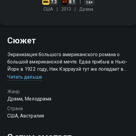
7.3
8.1
16+
США
2013
Драма
Сюжет
Экранизация большого американского романа о
большой американской мечте. Едва прибыв в Нью-
Йорк в 1922 году, Ник Кэррауэй тут же попадает в
круговорот женщин, денег и власти. Вскоре судьба
Читать дальше
сведет его с Джеем Гэтсби - загадочным богачом
Жанр
Драма, Мелодрама
Страна
США, Австралия