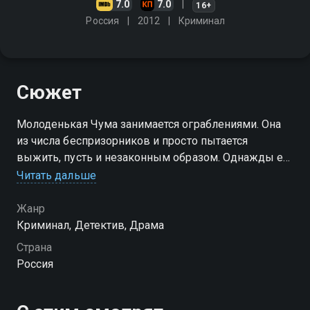
7.0
7.0
16+
Россия
2012
Криминал
Сюжет
Молоденькая Чума занимается ограблениями. Она
из числа беспризорников и просто пытается
выжить, пусть и незаконным образом. Однажды её
ловит полиция. Попалась девушка на разбое, а
Читать дальше
приписать ей хотят целую гору злодеяний. Остаётся
другой вариант
Жанр
Криминал, Детектив, Драма
Страна
Россия