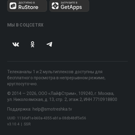
МЫ В СОЦСЕТЯХ
Телеканалы 1 и 2 мультиплексов доступны для
бесплатного просмотра в непрерывном режиме,
круглосуточно.
© 2014 — 2026, ООО «ЛайфСтрим», 109240, г. Москва,
ул. Николоямская, д. 13, стр. 2, этаж 2, ИНН 7710918800
Поддержка: help@smotreshka.tv
UUID: 113def1e-b60a-4355-ab1a-08db48df5e56
v3.10.4
|
SSR