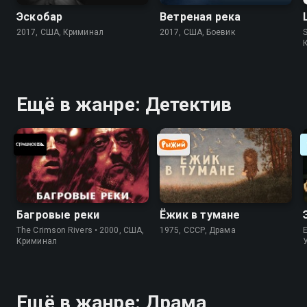
Эскобар
Ветреная река
2017, США, Криминал
2017, США, Боевик
S
Ещё в жанре: Детектив
Багровые реки
Ёжик в тумане
The Crimson Rivers • 2000, США,
1975, СССР, Драма
Криминал
Ещё в жанре: Драма