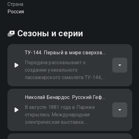
Страна
Россия
Сезоны и серии
ТУ-144. Первый в мире сверхзвуковой пассажирский самолёт
Передача рассказывает о
создании уникального
пассажирского самолёта ТУ-144,
совершившего первый полёт 31
декабря 1968 года
Николай Бенардос. Русский Гефест
В августе 1881 года в Париже
открылась Международная
электрическая выставка.
Сенсацией стала демонстрация
электрической дуговой сварки,