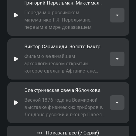
Григорий Перельман. Максималист
которую продемонстрировал
русский изобретатель Николай
Передача о российском
Бенардос (1842 - 1905)
математике Г.Я. Перельмане,
первым в мире доказавшем
гипотезу Пуанкаре
Виктор Сарианиди. Золото Бактрии
Фильм о величайшем
археологическом открытии,
которое сделал в Афганистане
советский археолог Виктор
Сарианиди, о Бактрийском
Электрическая свеча Яблочкова
царстве и его связи с империей
Александра Македонского, о
Весной 1876 года на Всемирной
нынешней судьбе найденных
выставке физических приборов в
Сарианиди золотых сокровищ
Лондоне русский инженер Павел
Бактрии
Яблочков продемонстрировал
своё изобретение -
Показать все (7 Серий)