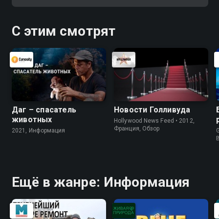
"электрическую свечу". Она
произвела настоящий фурор!
С этим смотрят
Даг – спасатель
Новости Голливуда
животных
Hollywood News Feed • 2012,
Франция, Обзор
2021, Информация
G
Ещё в жанре: Информация