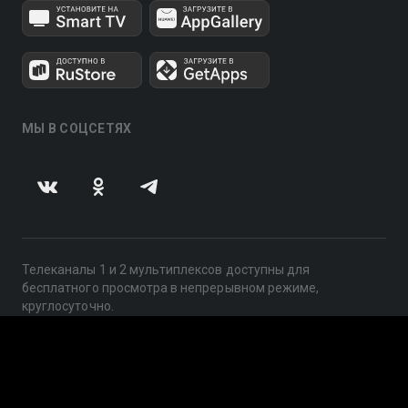
МЫ В СОЦСЕТЯХ
Телеканалы 1 и 2 мультиплексов доступны для
бесплатного просмотра в непрерывном режиме,
круглосуточно.
© 2014 — 2026, ООО «ЛайфСтрим», 109240, г. Москва,
ул. Николоямская, д. 13, стр. 2, этаж 2, ИНН 7710918800
Поддержка: help@smotreshka.tv