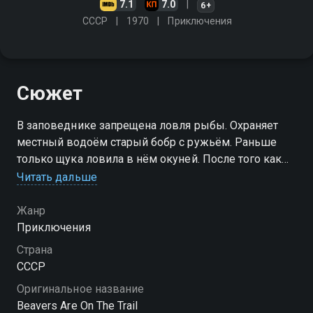
7.1
7.0
6+
СССР
1970
Приключения
Сюжет
В заповеднике запрещена ловля рыбы. Охраняет
местный водоём старый бобр с ружьём. Раньше
только щука ловила в нём окуней. После того как
щуку выловили и поместили в школу в аквариуме,
Читать дальше
охрана, как считает охранник, уже совсем и не
нужна
Жанр
Приключения
Страна
СССР
Оригинальное название
Beavers Are On The Trail