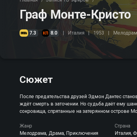
Граф Монте-Кристо
7.3
8.0
Италия
1953
Мелодрам
Сюжет
После предательства друзей Эдмон Дантес стано
ждёт смерть в заточении. Но судьба даёт ему ша
сокровища, спрятанные на затерянном острове М
Жанр
Страна
Мелодрама, Драма, Приключения
Италия, 