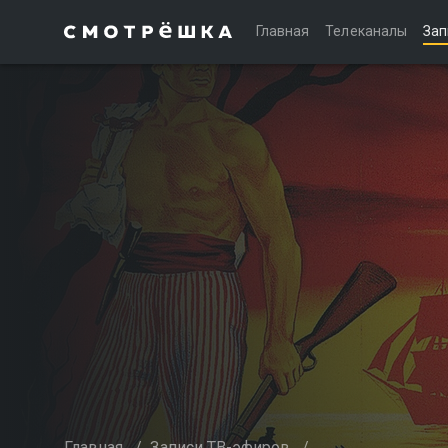
Главная
Телеканалы
Зап
Главная
/
Записи ТВ-эфиров
/