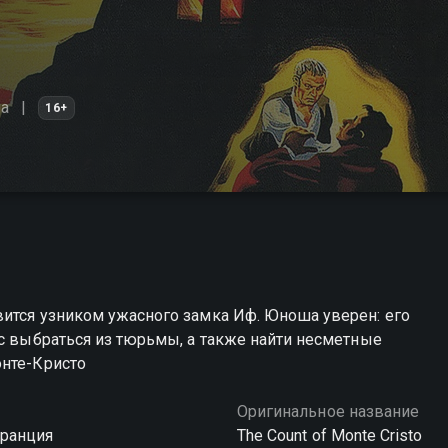
а
16+
вится узником ужасного замка Иф. Юноша уверен: его
нс выбраться из тюрьмы, а также найти несметные
онте-Кристо
Оригинальное название
Франция
The Count of Monte Cristo