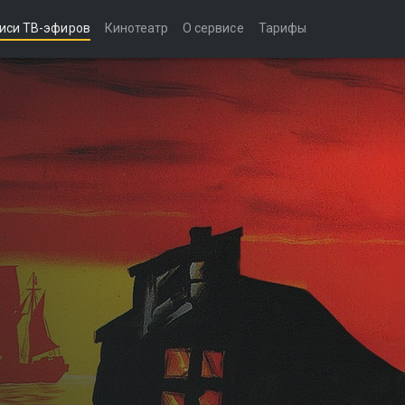
иси ТВ-эфиров
Кинотеатр
О сервисе
Тарифы