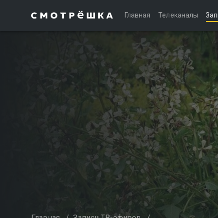
Главная
Телеканалы
Зап
Главная
/
Записи ТВ-эфиров
/