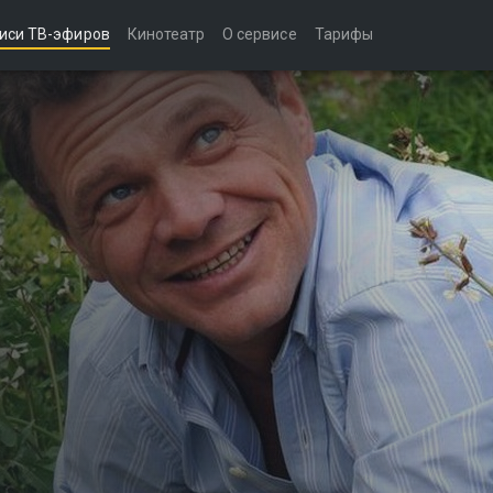
иси ТВ-эфиров
Кинотеатр
О сервисе
Тарифы