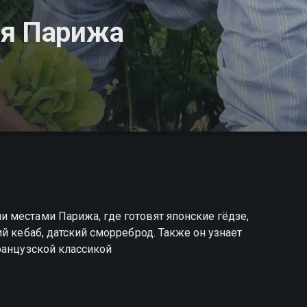
ня Парижа
 местами Парижа, где готовят японские гёдзе,
й кебаб, датский сморреброд. Также он узнает
ранцузской классикой