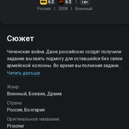
6.2
6.3
18+
Россия
2008
Военный
Сюжет
Чеченская война. Двое российских солдат получили
задание вызвать подмогу для оставшейся без связи
армейской колонны. Во время выполнения задания
они берут пленного, чтобы совершить обмен. Но
Читать дальше
пленный оказывается более ценным, чем они
думали
Жанр
Военный, Боевик, Драма
Страна
Россия, Болгария
Оригинальное название
Prisoner