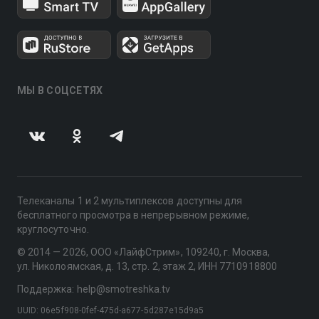
МЫ В СОЦСЕТЯХ
Телеканалы 1 и 2 мультиплексов доступны для
бесплатного просмотра в непрерывном режиме,
круглосуточно.
© 2014 — 2026, ООО «ЛайфСтрим», 109240, г. Москва,
ул. Николоямская, д. 13, стр. 2, этаж 2, ИНН 7710918800
Поддержка: help@smotreshka.tv
UUID: 06e5f908-0fef-475d-a677-5d287e15d9a5