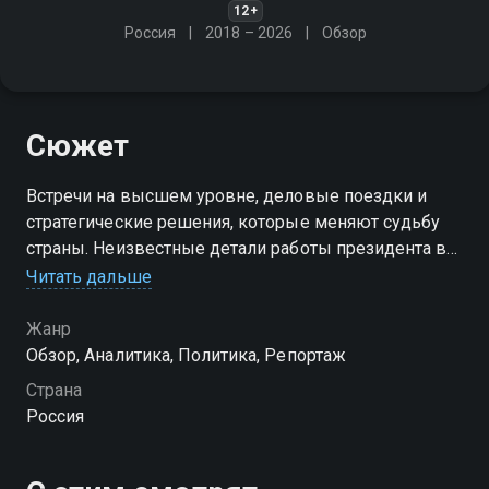
12+
Россия
2018 – 2026
Обзор
Сюжет
Встречи на высшем уровне, деловые поездки и
стратегические решения, которые меняют судьбу
страны. Неизвестные детали работы президента в
Кремле, интервью о самых актуальных событиях в
Читать дальше
стране и мире, уникальные кадры - в наших
сюжетах
Жанр
Обзор, Аналитика, Политика, Репортаж
Страна
Россия