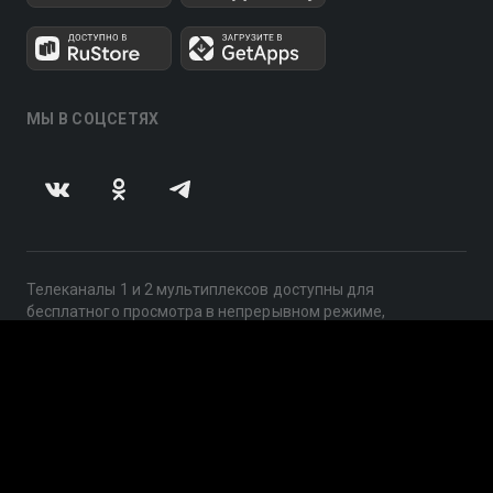
МЫ В СОЦСЕТЯХ
Телеканалы 1 и 2 мультиплексов доступны для
бесплатного просмотра в непрерывном режиме,
круглосуточно.
© 2014 — 2026, ООО «ЛайфСтрим», 109240, г. Москва,
ул. Николоямская, д. 13, стр. 2, этаж 2, ИНН 7710918800
Поддержка: help@smotreshka.tv
UUID: 78dd74f1-9532-45ef-8b09-6e12c051cdf9
v3.10.4
|
SSR