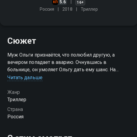
5.6
16+
Россия
2018
Триллер
Сюжет
Муж Ольги признаётся, что полюбил другую, а
вечером попадает в аварию. Очнувшись в
больнице, он умоляет Ольгу дать ему шанс. На
следующий день курьер приносит ей букет из сухих
Читать дальше
роз и чертополоха, а в нём - записка: "Поздравляю с
новой жизнью"
Жанр
Триллер
Страна
Россия