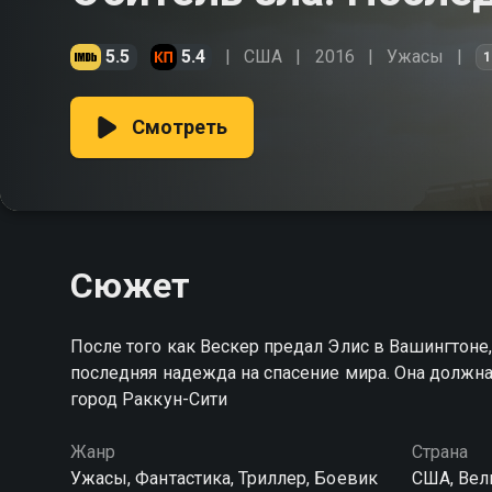
5.5
5.4
США
2016
Ужасы
1
Смотреть
Сюжет
После того как Вескер предал Элис в Вашингтоне,
последняя надежда на спасение мира. Она должна в
город Раккун-Сити
Жанр
Страна
Ужасы, Фантастика, Триллер, Боевик
США, Вел