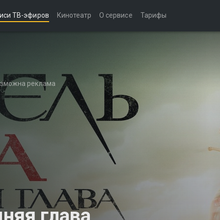
иси ТВ-эфиров
Кинотеатр
О сервисе
Тарифы
возможна реклама
дняя глава