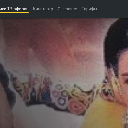
иси ТВ-эфиров
Кинотеатр
О сервисе
Тарифы