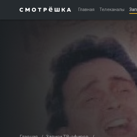
Главная
Телеканалы
Зап
Главная
/
Записи ТВ-эфиров
/