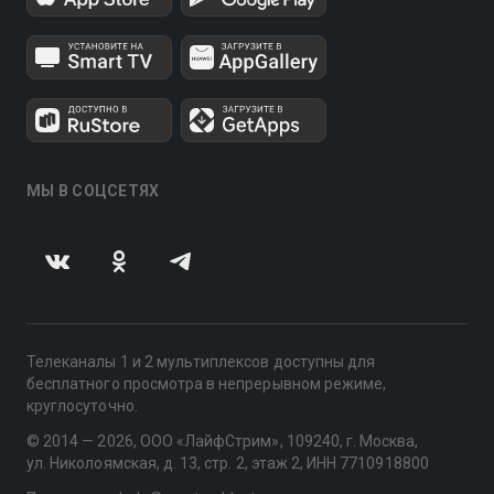
МЫ В СОЦСЕТЯХ
Телеканалы 1 и 2 мультиплексов доступны для
бесплатного просмотра в непрерывном режиме,
круглосуточно.
© 2014 — 2026, ООО «ЛайфСтрим», 109240, г. Москва,
ул. Николоямская, д. 13, стр. 2, этаж 2, ИНН 7710918800