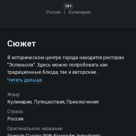
16+
Россия
Кулинария
Сюжет
В историческом центре города находится ресторан
"Эспаньола". Здесь можно попробовать как
традиционные блюда, так и авторские
интерпретации блюд испанской кухни в исполнении
Читать дальше
шеф-повара
Жанр
Кулинария, Путешествия, Приключения
Страна
Россия
Оригинальное название
Spanish Cuisine With Krasnodar Ingredients