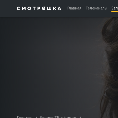
Главная
Телеканалы
Зап
Главная
/
Записи ТВ-эфиров
/