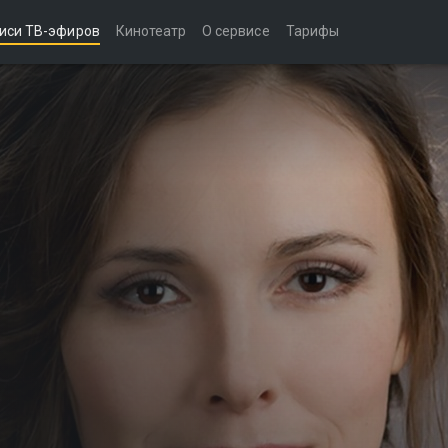
иси ТВ-эфиров
Кинотеатр
О сервисе
Тарифы